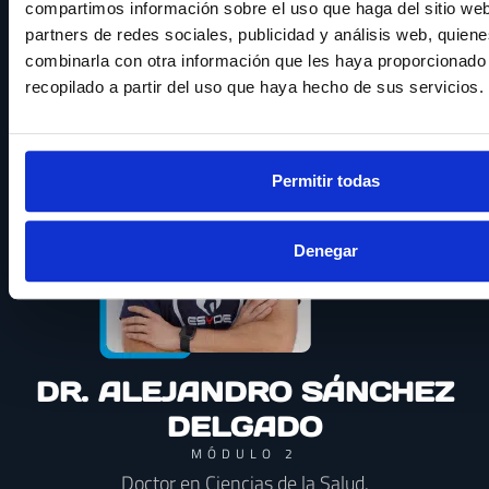
Doctor en Ciencias de la Salud.
compartimos información sobre el uso que haga del sitio we
Máster en Actividad Física y Salud.
partners de redes sociales, publicidad y análisis web, quien
Grado en Ciencias de la Actividad Física y del Deporte.
combinarla con otra información que les haya proporcionado
Profesor de la Universidad de Cádiz.
recopilado a partir del uso que haya hecho de sus servicios.
Permitir todas
Denegar
DR. ALEJANDRO SÁNCHEZ
DELGADO
MÓDULO 2
Doctor en Ciencias de la Salud.