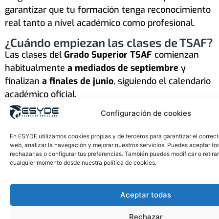
garantizar que tu formación tenga reconocimiento
real tanto a nivel académico como profesional.
¿Cuándo empiezan las clases de TSAF?
Las clases del
Grado Superior TSAF
comienzan
habitualmente
a mediados de septiembre
y
finalizan
a finales de junio
, siguiendo el calendario
académico oficial.
Configuración de cookies
Antes del inicio del curso,
ESYDE Formación
envía
al alumnado toda la información necesaria sobre la
En ESYDE utilizamos cookies propias y de terceros para garantizar el correc
incorporación, incluyendo
fecha de comienzo,
web, analizar la navegación y mejorar nuestros servicios. Puedes aceptar to
horario y grupo asignado
.
rechazarlas o configurar tus preferencias. También puedes modificar o retira
cualquier momento desde nuestra política de cookies.
Si estás buscando
cuándo empieza TSAF
, lo
normal es que el curso comience en septiembre,
Aceptar todas
como sucede con el resto de ciclos oficiales de
Formación Profesional.
Rechazar