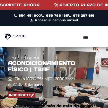
E AHORA
🚀 ABIERTO PLAZO DE INSCRIPCIÓN
654 451 800
659 788 185
675 297 616
Acceso al campus virtual
Técnico Superior
ACONDICIONAMIENTO
FÍSICO | TSAF
Título 100% Oficial
2000 horas
Cádiz
| Salamanca
INSCRÍBETE
¿Quieres saber más de esta titulación?