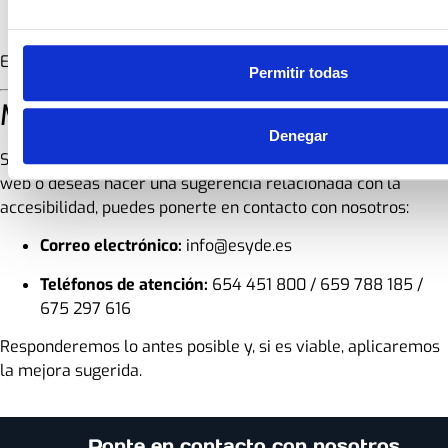
descriptivo.
Estamos trabajando activamente para corregir estos puntos.
Permitir todas
Mecanismo de contacto
Denegar
Si encuentras alguna dificultad de acceso en nuestro sitio
web o deseas hacer una sugerencia relacionada con la
accesibilidad, puedes ponerte en contacto con nosotros:
Correo electrónico:
info@esyde.es
Teléfonos de atención:
654 451 800 / 659 788 185 /
675 297 616
Responderemos lo antes posible y, si es viable, aplicaremos
la mejora sugerida.
Ponte en contacto con nosotros