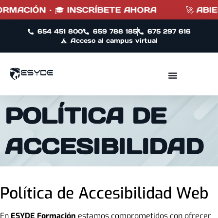
RMACIÓN · 🎓 INSCRÍBETE AHORA
🚀 ABIER
654 451 800
659 788 185
675 297 616
Acceso al campus virtual
POLÍTICA DE
ACCESIBILIDAD
Política de Accesibilidad Web
En
ESYDE Formación
estamos comprometidos con ofrecer