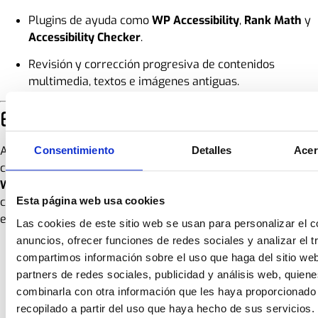
Plugins de ayuda como
WP Accessibility
,
Rank Math
y
Accessibility Checker
.
Revisión y corrección progresiva de contenidos
multimedia, textos e imágenes antiguas.
Estado de conformidad
Actualmente, el sitio
esyde.es
está en proceso de mejora
Consentimiento
Detalles
Acer
continua y persigue un nivel de
conformidad parcial con
WCAG 2.1 AA
. Algunas secciones pueden no cumplir
completamente los requisitos de accesibilidad,
Esta página web usa cookies
especialmente:
Las cookies de este sitio web se usan para personalizar el c
anuncios, ofrecer funciones de redes sociales y analizar el t
Contenidos multimedia sin subtítulos.
compartimos información sobre el uso que haga del sitio we
Documentos descargables (PDF) no etiquetados
partners de redes sociales, publicidad y análisis web, quien
correctamente.
combinarla con otra información que les haya proporcionado
recopilado a partir del uso que haya hecho de sus servicios.
Imágenes antiguas aún sin texto alternativo