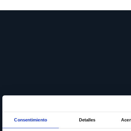
Consentimiento
Detalles
Acer