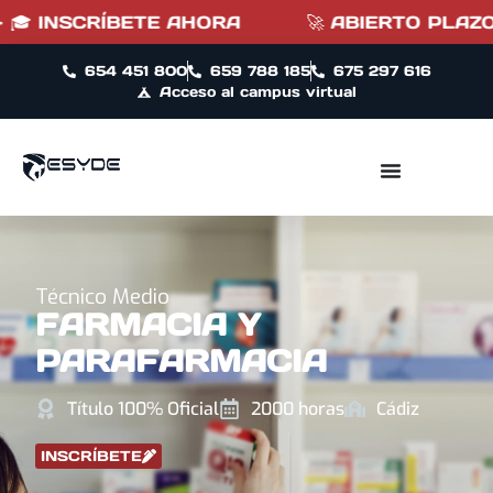
SCRÍBETE AHORA
🚀 ABIERTO PLAZO DE INSC
654 451 800
659 788 185
675 297 616
Acceso al campus virtual
Técnico Medio
FARMACIA Y
PARAFARMACIA
Título 100% Oficial
2000 horas
Cádiz
INSCRÍBETE