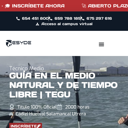
INSCRÍBETE AHORA
🚀 ABIERTO PLAZO DE I
654 451 800
659 788 185
675 297 616
Acceso al campus virtual
Técnico Medio
GUÍA EN EL MEDIO
NATURAL Y DE TIEMPO
LIBRE | TEGU
Título 100% Oficial
2000 horas
Cádiz
| Huelva
| Salamanca
| Utrera
INSCRÍBETE