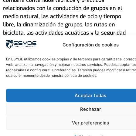
combina contenidos teóricos y prácticos
relacionados con la conducción de grupos en el
medio natural, las actividades de ocio y tiempo
libre, la dinamización de grupos, las rutas en
bicicleta, las actividades acuáticas y la seguridad
en entornos naturales.
Configuración de cookies
¿Qué materiales necesito para
estudiar TEGU?
En ESYDE utilizamos cookies propias y de terceros para garantizar el correc
Dispositivo Digital
: Al igual que en todas nuestras
web, analizar la navegación y mejorar nuestros servicios. Puedes aceptar to
rechazarlas o configurar tus preferencias. También puedes modificar o retira
titulaciones, es imprescindible disponer de un
cualquier momento desde nuestra política de cookies.
dispositivo electrónico (portátil o Tablet) con
conexión a internet para acceder a la plataforma
Aceptar todas
Moodle, donde se gestionan los contenidos teóricos
y las entregas.
Rechazar
En ESYDE Formación te proporcionamos todo el
Ver preferencias
material técnico y específico necesario para las
prácticas deportivas de la titulación, tales como