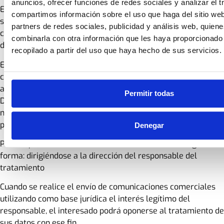
anuncios, ofrecer funciones de redes sociales y analizar el t
En determinadas circunstancias, los interesados podrán
compartimos información sobre el uso que haga del sitio we
solicitar la limitación del tratamiento de sus datos, en cuyo
partners de redes sociales, publicidad y análisis web, quien
caso únicamente los conservaremos para el ejercicio o la
combinarla con otra información que les haya proporcionado
defensa de reclamaciones.
recopilado a partir del uso que haya hecho de sus servicios.
En determinadas circunstancias y por motivos relacionados
con su situación particular, los interesados podrán oponerse
al tratamiento de sus datos. En este caso, ESYDE
Permitir todas
DOGESPORT, S.L. dejará de tratar los datos, salvo por
motivos legítimos imperiosos, o el ejercicio o la defensa de
posibles reclamaciones.
Denegar
Podrá ejercitar materialmente sus derechos de la siguiente
forma: dirigiéndose a la dirección del responsable del
tratamiento
Cuando se realice el envío de comunicaciones comerciales
utilizando como base jurídica el interés legítimo del
responsable, el interesado podrá oponerse al tratamiento de
sus datos con ese fin.