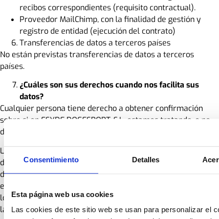
recibos correspondientes (requisito contractual).
Proveedor MailChimp, con la finalidad de gestión y
registro de entidad (ejecución del contrato)
Transferencias de datos a terceros países
No están previstas transferencias de datos a terceros
países.
¿Cuáles son sus derechos cuando nos facilita sus
datos?
Cualquier persona tiene derecho a obtener confirmación
sobre si en ESYDE DOGESPORT, S.L. estamos tratando, o no,
datos personales que les conciernan.
Las personas interesadas tienen derecho a acceder a sus
Consentimiento
Detalles
Acer
datos personales, así como a solicitar la rectificación de los
datos inexactos o, en su caso, solicitar su supresión cuando,
entre otros motivos, los datos ya no sean necesarios para
Esta página web usa cookies
los fines que fueron recogidos. Igualmente tiene derecho a
la portabilidad de sus datos.
Las cookies de este sitio web se usan para personalizar el c