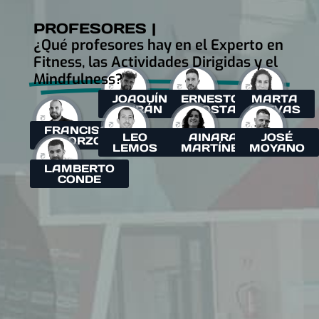
PROFESORES |
¿Qué profesores hay en el Experto en
Fitness, las Actividades Dirigidas y el
Mindfulness?
JOAQUÍN
ERNESTO
MARTA
DURÁN
ACOSTA
CUEVAS
FRANCISCO
LEO
AINARA
JOSÉ
CORZO
LEMOS
MARTÍNEZ
MOYANO
LAMBERTO
CONDE