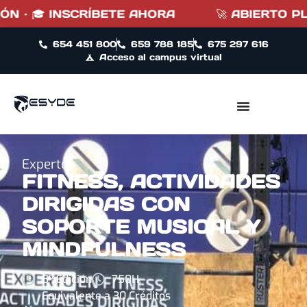
SCRÍBETE AHORA
🚀 ABIERTO PLAZO DE INS
654 451 800
659 788 185
675 297 616
Acceso al campus virtual
Experto
FITNESS, ACTIVIDADES
DIRIGIDAS CON
SOPORTE MUSICAL Y
MINDFULNESS
5º Edición
750H.
Equivalente a 30 Créditos