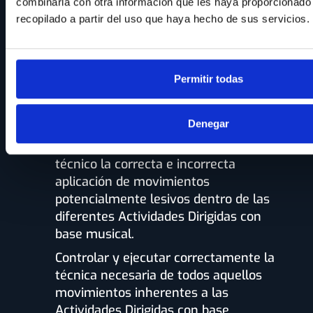
Adquirir los conocimientos necesarios
combinarla con otra información que les haya proporcionado
para crear sesiones musicales
recopilado a partir del uso que haya hecho de sus servicios.
adecuadas a cualquier actividad con
base musical.
Elaborar sesiones de entrenamiento
Permitir todas
correctamente estructuradas para
diferentes disciplinas relacionadas
Denegar
con las Actividades Dirigidas.
Discriminar bajo el criterio científico-
técnico la correcta e incorrecta
aplicación de movimientos
potencialmente lesivos dentro de las
diferentes Actividades Dirigidas con
base musical.
Controlar y ejecutar correctamente la
técnica necesaria de todos aquellos
movimientos inherentes a las
Actividades Dirigidas con base