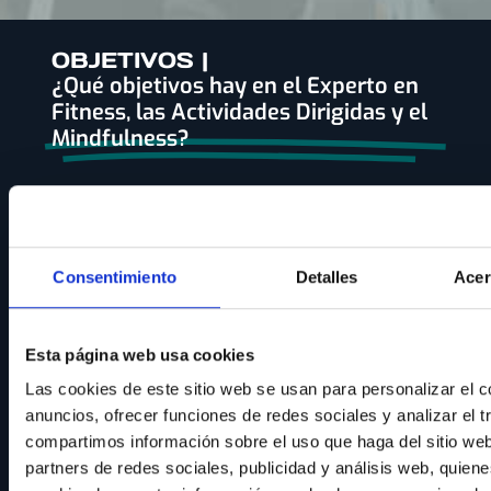
OBJETIVOS |
¿Qué objetivos hay en el Experto en
Fitness, las Actividades Dirigidas y el
Mindfulness?
Consentimiento
Detalles
Acer
Desarrollar todas aquellas aptitudes
necesarias para cubrir de forma
polivalente todos aquellos puestos
Esta página web usa cookies
relacionados con las Actividades
Las cookies de este sitio web se usan para personalizar el c
Dirigidas con base musical y
anuncios, ofrecer funciones de redes sociales y analizar el t
Mindfulness que puedan presentarse
compartimos información sobre el uso que haga del sitio we
en un centro Fitness.
partners de redes sociales, publicidad y análisis web, quien