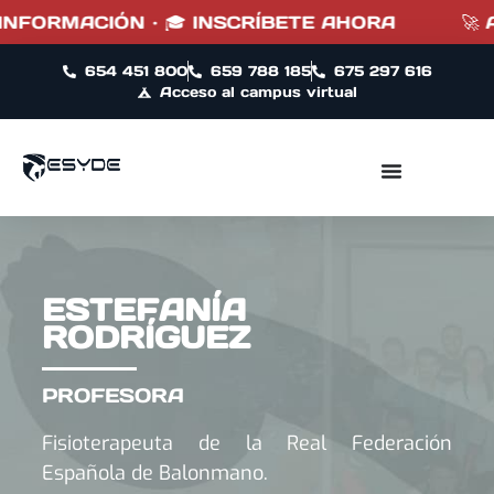
INFORMACIÓN · 🎓 INSCRÍBETE AHORA
🚀 A
654 451 800
659 788 185
675 297 616
Acceso al campus virtual
ESTEFANÍA
RODRÍGUEZ
PROFESORA
Fisioterapeuta de la Real Federación
Española de Balonmano.