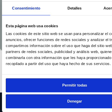
Consentimiento
Detalles
Acer
Esta página web usa cookies
Las cookies de este sitio web se usan para personalizar el c
anuncios, ofrecer funciones de redes sociales y analizar el t
compartimos información sobre el uso que haga del sitio we
partners de redes sociales, publicidad y análisis web, quien
combinarla con otra información que les haya proporcionado
PROFESORA EN
recopilado a partir del uso que haya hecho de sus servicios.
Fisioterapia deportiva
avanzada
9ª Edición
Permitir todas
Ponte en contacto con nosotros
Denegar
654 451 800
659 788 185