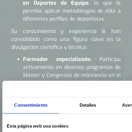
en Deportes de Equipo
, lo que le
permite aplicar metodologías de élite a
diferentes perfiles de deportistas.
Su conocimiento y experiencia le han
consolidado como una figura clave en la
divulgación científica y técnica:
Formador especializado:
Participa
activamente en diversos programas de
Máster y Congresos de relevancia en el
ámbito nacional.
Dirección Técnica:
Lidera la
metodología de
Fidias
, coordinando
Consentimiento
Detalles
Acer
programas formativos y de
entrenamiento personal de vanguardia.
Esta página web usa cookies