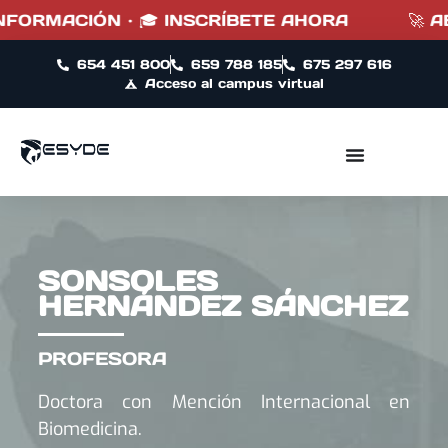
NFORMACIÓN · 🎓 INSCRÍBETE AHORA
🚀 AB
654 451 800
659 788 185
675 297 616
Acceso al campus virtual
SONSOLES
HERNÁNDEZ SÁNCHEZ
PROFESORA
Doctora con Mención Internacional en
Biomedicina.