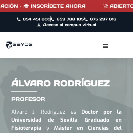
IÓN · 🎓 INSCRÍBETE AHORA
🚀 ABIERTO P
654 451 800
659 788 185
675 297 616
Acceso al campus virtual
ÁLVARO RODRÍGUEZ
PROFESOR
Álvaro J. Rodríguez es
Doctor por la
Universidad de Sevilla
,
Graduado en
Fisioterapia
y
Máster en Ciencias del