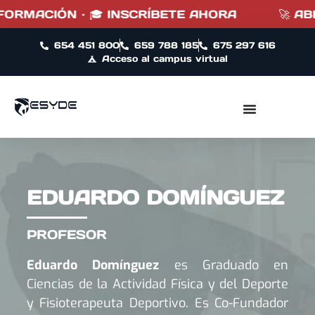
FORMACIÓN · 🎓 INSCRÍBETE AHORA
🚀 ABI
654 451 800
659 788 185
675 297 616
Acceso al campus virtual
EDUARDO DOMÍNGUEZ
PROFESOR
Eduardo Domínguez
es Graduado en
Ciencias de la Actividad Física y del Deporte
y Fisioterapeuta Deportivo. Es Co-Fundador