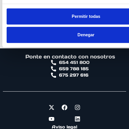
PROFESOR EN
Optimización del
Permitir todas
entrenamiento y
readaptación físico-
deportiva
Denegar
12ª Edición
Ponte en contacto con nosotros
654 451 800
659 788 185
675 297 616
Aviso legal