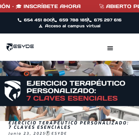
🎓 INSCRÍBETE AHORA
🚀 ABIERTO PLAZO D
654 451 800
659 788 185
675 297 616
Acceso al campus virtual
EJERCICIO TERAPÉUTICO PERSONALIZADO:
7 CLAVES ESENCIALES
Junio 23, 2025
ESYDE