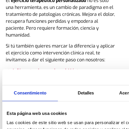
El
ejercicio terapéutico personalizado
no es solo
una herramienta, es un cambio de paradigma en el
tratamiento de patologías crónicas. Mejora el dolor,
recupera funciones perdidas y empodera al
paciente. Pero requiere formación, ciencia y
humanidad.
Si tú también quieres marcar la diferencia y aplicar
el ejercicio como intervención clínica real, te
invitamos a dar el siguiente paso con nosotros:
👉 Infórmate ahora sobre el Máster en
Entrenamiento para la Salud, Dolor y Patologías
Consentimiento
Detalles
Acer
Esta página web usa cookies
Las cookies de este sitio web se usan para personalizar el c