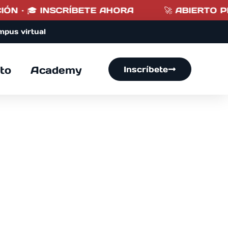
 INSCRÍBETE AHORA
🚀 ABIERTO PLAZO DE
mpus virtual
to
Academy
Inscríbete