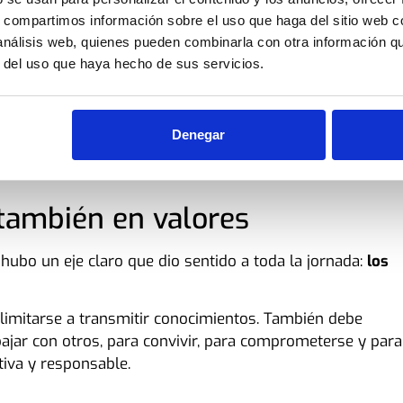
es sobre esfuerzo, motivación o futuro profesional desd
s, compartimos información sobre el uso que haga del sitio web 
estas ideas se aterrizan a través de casos reales y de
 análisis web, quienes pueden combinarla con otra información q
persona, el impacto es mucho mayor.
r del uso que haya hecho de sus servicios.
 ofrecer una experiencia cercana, dinámica y creíble. Una
ial, sino que realmente consiguen conectar con quienes
Denegar
también en valores
hubo un eje claro que dio sentido a toda la jornada:
los
imitarse a transmitir conocimientos. También debe
ajar con otros, para convivir, para comprometerse y para
tiva y responsable.