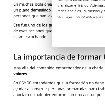
En muchas ocasiones, los jóvenes reciben mensaj
y analizar el tráfico. Ademá
un plano demasiado teórico. Sin embargo, cuando 
redes sociales, publicidad y
personas que han vivido ese proceso en primera 
que hayan recopilado a parti
Ese fue uno de los grandes aciertos de la jornada:
de esas acciones que no se quedan en lo superfic
están escuchando.
La importancia de formar 
Más allá del contenido emprendedor de la charla, 
valores
.
En ESYDE entendemos que la formación no debe l
ayudar a construir personas preparadas para trab
aportar en cualquier entorno con una actitud posi