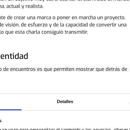
 actual y realista.
te de crear una marca o poner en marcha un proyecto.
e visión, de esfuerzo y de la capacidad de convertir una
o que esta charla consiguió transmitir.
dentidad
po de encuentros es que permiten mostrar que detrás de
 o un producto. Hay una historia, una intención, una
va construyendo con el tiempo.
ias resulta especialmente valioso porque les acerca a
Detalles
der no es algo lejano o abstracto, sino un camino que
rse fiel a unos principios.
os reales
s
b se usan para personalizar el contenido y los anuncios, ofrecer