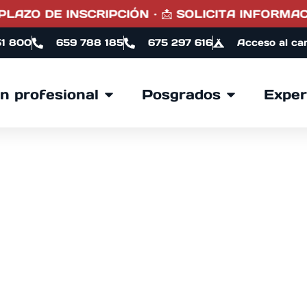
E INSCRIPCIÓN · 📩 SOLICITA INFORMACIÓN · 
51 800
659 788 185
675 297 616
Acceso al ca
n profesional
Posgrados
Exper