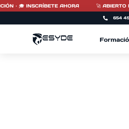
🎓 INSCRÍBETE AHORA
🚀 ABIERTO PLAZO D
654 4
Formació