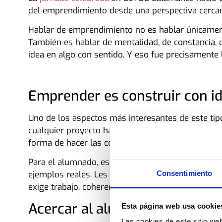
del emprendimiento desde una perspectiva cercana,
Hablar de emprendimiento no es hablar únicamen
También es hablar de mentalidad, de constancia, d
idea en algo con sentido. Y eso fue precisamente l
Emprender es construir con i
Uno de los aspectos más interesantes de este ti
cualquier proyecto hay mucho más que una imagen
forma de hacer las cosas y una identidad que se 
Para el alumnado, escuchar este tipo de experienc
Consentimiento
ejemplos reales. Les ayuda a entender que empren
exige trabajo, coherencia y capacidad para mantene
Acercar al alumnado a ejempl
Esta página web usa cookie
Las cookies de este sitio we