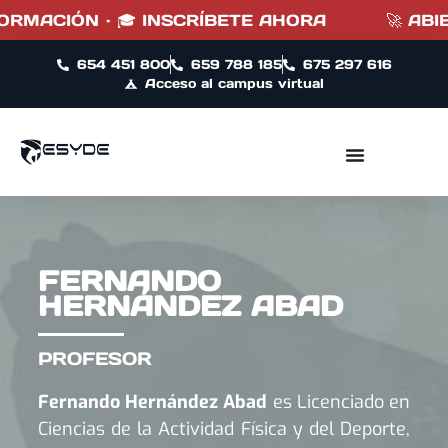
ORMACIÓN · 🎓 INSCRÍBETE AHORA
🚀 ABIE
654 451 800
659 788 185
675 297 616
Acceso al campus virtual
FERNANDO
HERNÁNDEZ ABAD
PROFESOR
Fernando Hernández Abad
es Licenciado en
Ciencias de la Actividad Física y del Deporte,