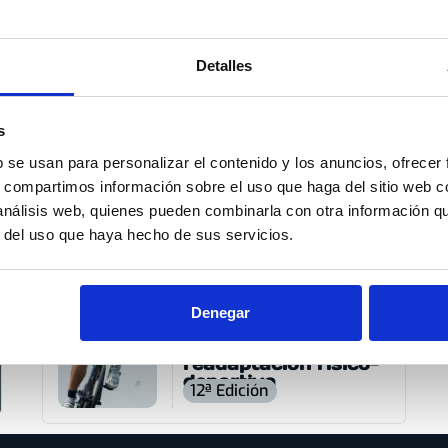
Personal (ACSM)
.
ico de Aira Sport
,
miembro directivo del
Detalles
n Ciencias del Ejercicio Físico y Salud
y
tific Sport
. Es
ponente invitado en
onales
y
autor de varios libros y
s
ntíficos en revistas de alto impacto
,
b se usan para personalizar el contenido y los anuncios, ofrecer
r en la divulgación y aplicación del
s, compartimos información sobre el uso que haga del sitio web 
 y entrenamiento deportivo.
 análisis web, quienes pueden combinarla con otra información q
r del uso que haya hecho de sus servicios.
Denegar
Optimización del
entrenamiento y
readaptación físico-
deportiva
12ª Edición