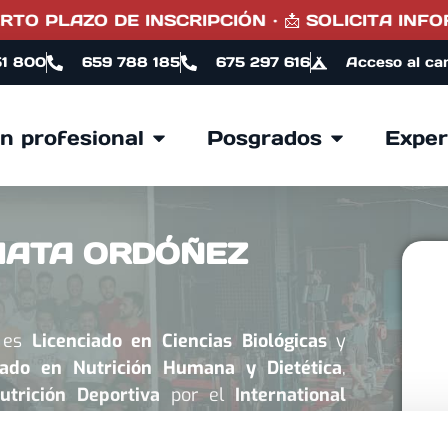
O PLAZO DE INSCRIPCIÓN · 📩 SOLICITA INFORM
51 800
659 788 185
675 297 616
Acceso al ca
n profesional
Posgrados
Exper
MATA ORDÓÑEZ
es
Licenciado en Ciencias Biológicas
y
ado en Nutrición Humana y Dietética
,
utrición Deportiva
por el
International
on (ISSN-SNS)
. Además, es
especialista en