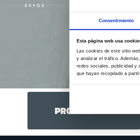
Fitness y Entrenamiento 
ESYDE
Ejerce como
director técn
Consentimiento
Instituto Internacional e
vicepresidente de Scien
diversos másteres naci
Esta página web usa cookie
numerosos artículos cie
Las cookies de este sitio we
destacando por su labo
y analizar el tráfico. Ademá
conocimiento en nutrición
redes sociales, publicidad y
que hayan recopilado a parti
PROFESOR EN