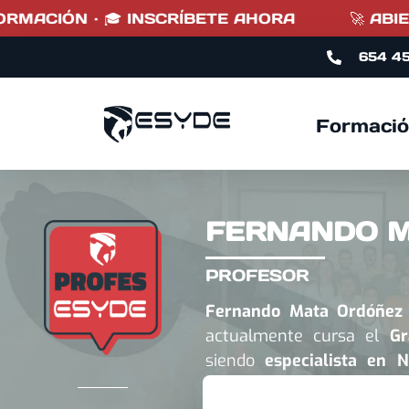
RMACIÓN · 🎓 INSCRÍBETE AHORA
🚀 ABIERT
654 4
Formació
FERNANDO 
PROFESOR
Fernando Mata Ordóñez
actualmente cursa el
Gr
siendo
especialista en N
Society of Sports Nutriti