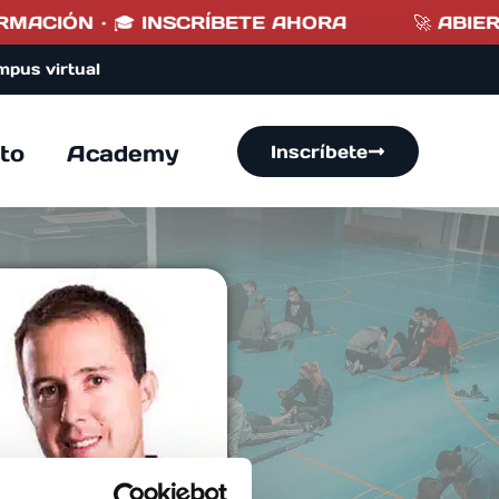
ACIÓN · 🎓 INSCRÍBETE AHORA
🚀 ABIERTO
mpus virtual
to
Academy
Inscríbete