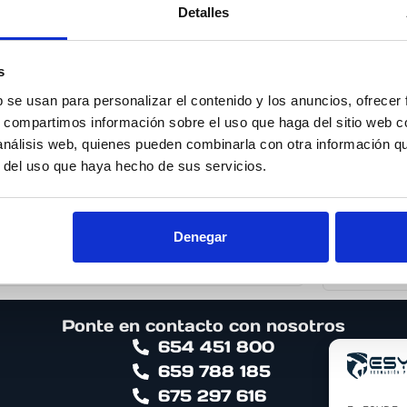
Detalles
CE, ACSM, NSCA, USA-weightlifting, Chek-
s
listo.com
b se usan para personalizar el contenido y los anuncios, ofrecer
s, compartimos información sobre el uso que haga del sitio web 
 análisis web, quienes pueden combinarla con otra información q
r del uso que haya hecho de sus servicios.
Entrenamiento para la
salud, dolor y
patologías
Denegar
10ª Edición
Ponte en contacto con nosotros
654 451 800
659 788 185
675 297 616