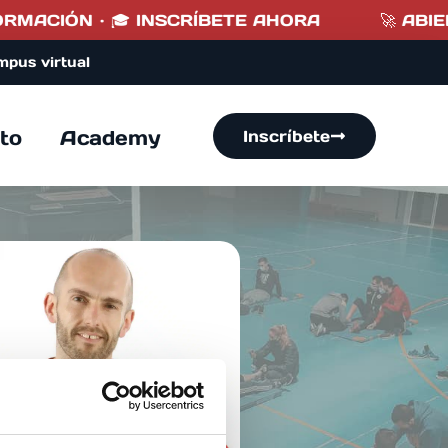
RMACIÓN · 🎓 INSCRÍBETE AHORA
🚀 ABIERT
mpus virtual
to
Academy
Inscríbete