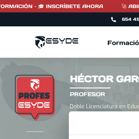
ORMACIÓN · 🎓 INSCRÍBETE AHORA
🚀 ABIE
654 4
Formació
HÉCTOR GAR
PROFESOR
Doble Licenciatura en Educ
Másters en Biomecánica y fi
Posgrados en Entrenam
Anatomía (Inglaterra).