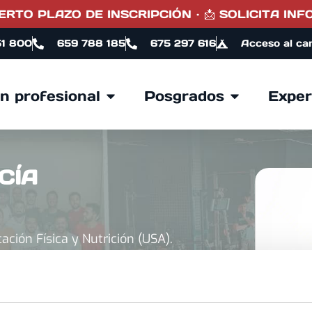
RTO PLAZO DE INSCRIPCIÓN · 📩 SOLICITA INFO
51 800
659 788 185
675 297 616
Acceso al ca
n profesional
Posgrados
Exper
CÍA
ación Física y Nutrición (USA).
siología del ejercicio (USA)
iento Deportivo (Colombia-Cuba) y