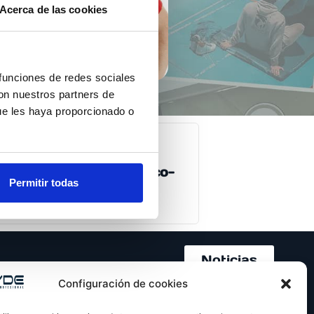
Acerca de las cookies
 funciones de redes sociales
con nuestros partners de
ue les haya proporcionado o
Optimización del
entrenamiento y
readaptación físico-
Permitir todas
deportiva
12ª Edición
Noticias
Configuración de cookies