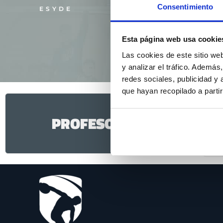
Consentimiento
Entrenador Certificado. A
ESYDE
institute.
Esta página web usa cookie
Autor del Blog ww.entrena
Las cookies de este sitio we
y analizar el tráfico. Ademá
redes sociales, publicidad y
que hayan recopilado a parti
PROFESOR EN