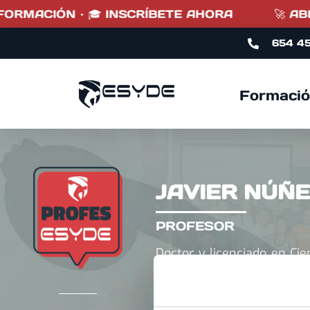
ORMACIÓN · 🎓 INSCRÍBETE AHORA
🚀 ABIE
654 4
Formació
JAVIER NÚÑ
PROFESOR
Doctor y licenciado en Cien
Profesor en la Universi
Docente en el Máster Pr
Universidad de Grana