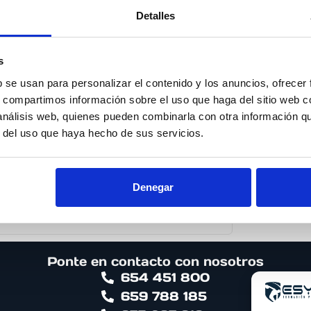
Detalles
la UPO. Docente en el Máster en Deportes
a. Preparador físico en el Valencia Club de
 de referencia en entrenamiento VFSport.
s
b se usan para personalizar el contenido y los anuncios, ofrecer
s, compartimos información sobre el uso que haga del sitio web 
 análisis web, quienes pueden combinarla con otra información q
r del uso que haya hecho de sus servicios.
Optimización del
entrenamiento y
readaptación físico-
Denegar
deportiva
12ª Edición
Ponte en contacto con nosotros
654 451 800
659 788 185