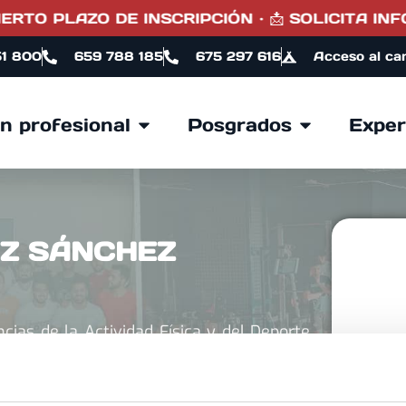
RTO PLAZO DE INSCRIPCIÓN · 📩 SOLICITA INFO
51 800
659 788 185
675 297 616
Acceso al ca
n profesional
Posgrados
Exper
EZ SÁNCHEZ
cias de la Actividad Física y del Deporte.
dad Pablo de Olavide (UPO) en Sevilla.
opio en Entrenamiento Personal de la
da (UGR). Docente en el Máster en