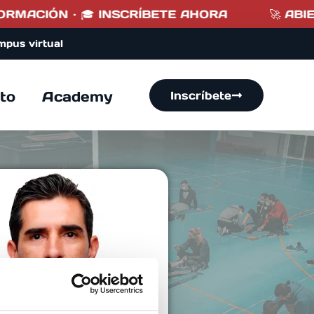
RMACIÓN · 🎓 INSCRÍBETE AHORA
🚀 ABIER
mpus virtual
to
Academy
Inscríbete