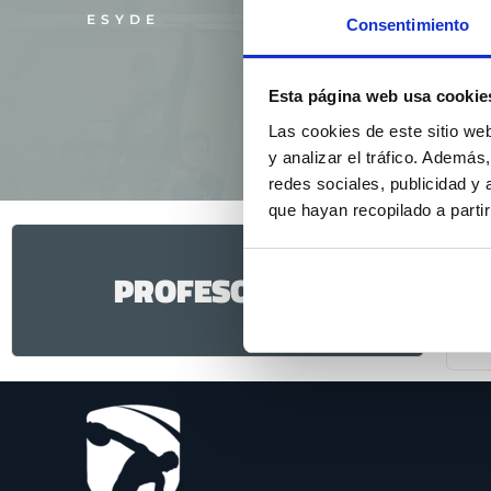
ESYDE
Consentimiento
Rendimiento Deportivo de 
de Equipo del F.C. Barcelon
Fútbol. Creador del centro
Esta página web usa cookie
Las cookies de este sitio we
y analizar el tráfico. Ademá
redes sociales, publicidad y
que hayan recopilado a parti
PROFESOR EN